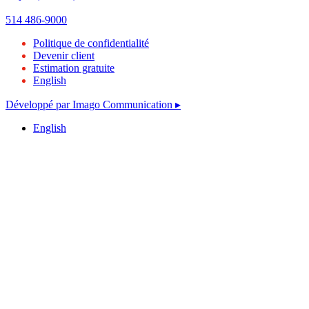
514 486-9000
Politique de confidentialité
Devenir client
Estimation gratuite
English
Développé par Ima
go
Communication
▸
English